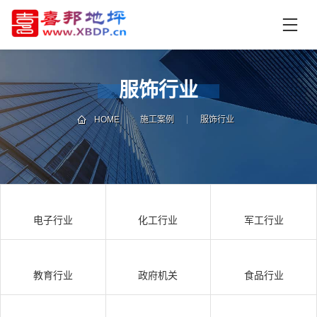
首
页
产
品
服饰行业
中
技
心
术
HOME
施工案例
服饰行业
支
资
持
讯
中
施
心
工
电子行业
化工行业
军工行业
案
例
联
电
系
话
教育行业
政府机关
食品行业
我
咨
们
询