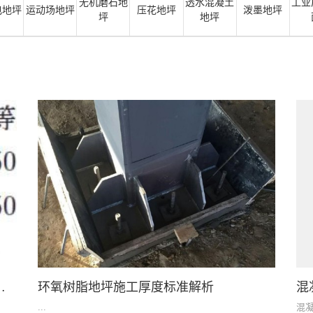
无机磨石地
透水混凝土
工业
电地坪
运动场地坪
压花地坪
泼墨地坪
坪
地坪
与涂层钢腐蚀破坏原因及防护
环氧树脂地坪施工厚度标准解析
混
...
混