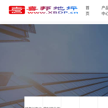
首
产
首
页
中
页
产
品
中
技
心
术
支
资
持
讯
中
施
心
工
案
例
联
电
系
话
我
咨
们
询