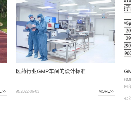
医药行业GMP车间的设计标准
...
G
内
2022-06-03
E>>
MORE>>
所
2
品
规范
范》