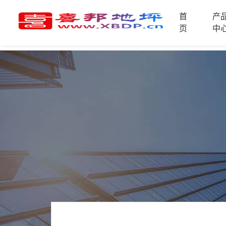
首
产
首
页
中
页
产
品
中
技
心
术
支
资
持
讯
中
施
心
工
案
例
联
电
系
话
我
咨
们
询