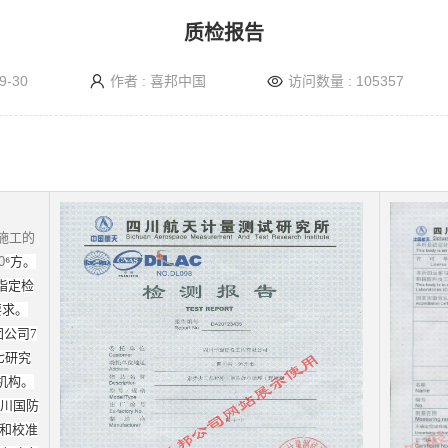
质检报告
9-30
作者 : 喜邦中国
访问数量 : 105357
施工的
0
⁶方。
指定检
要求。
公司7
七研究
机构。
四川国防
测和校准