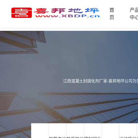
首
产
首
页
中
页
产
品
中
技
心
术
支
资
持
讯
中
江西混凝土封固化剂厂家-喜邦地坪公司为
施
心
工
案
例
联
电
系
话
我
咨
们
询