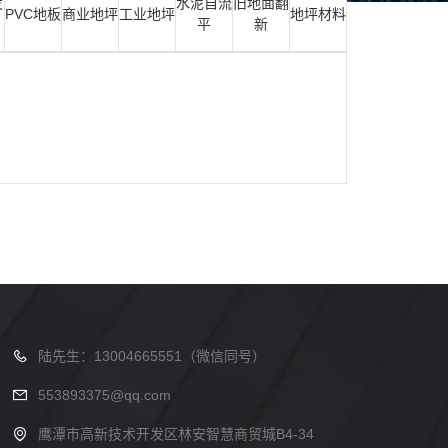
发
水泥自流
旧地面翻
PVC地板
商业地坪
工业地坪
地坪材料
平
新
陆先生：13004665551（微信同号）
553893375@qq.com
鹰潭市高新技术开发区林安智慧商贸城B4-34