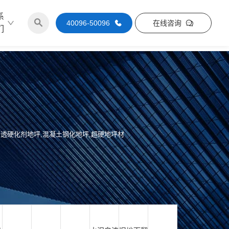
系
40096-50096
在线咨询
们
透硬化剂地坪,混凝土钢化地坪,超硬地坪材