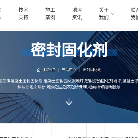
品
技术
施工
地坪
关于
联
心
支持
案例
资讯
我们
我
密封固化剂
HOME
产品中心
密封固化剂
您提供混凝土密封固化剂,混凝土密封固化剂地坪,密封渗透固化剂地坪,混凝土渗
料及旧地面翻新,地面起尘起灰起砂处理,地面维修翻新服务