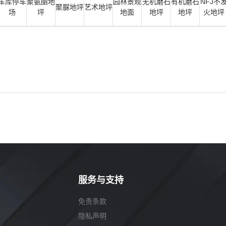
车库停车
聚氨酯地
园林景观
无机磨石
有机磨石
NFJ不
聚脲地坪
艺术地坪
场
坪
地面
地坪
地坪
火地坪
服务与支持
免责条款
隐私声明