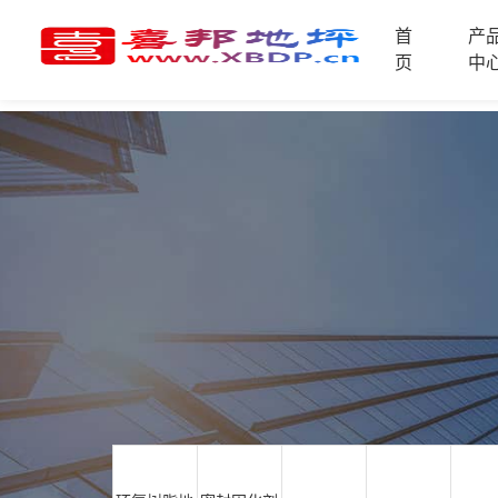
首
产
首
页
中
页
产
品
中
技
心
术
支
资
持
讯
中
施
心
工
案
例
联
电
系
话
我
咨
们
询