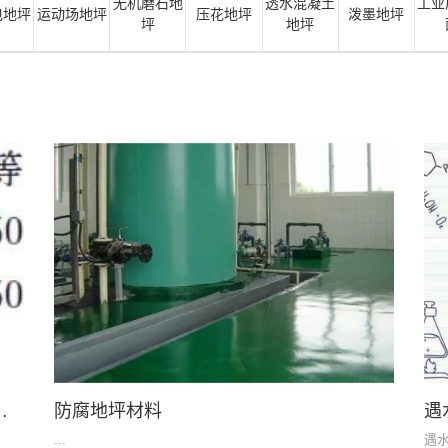
无机磨石地
透水混凝土
工业
电地坪
运动场地坪
压花地坪
泼墨地坪
坪
地坪
与涂层钢腐蚀破坏原因及防护
防腐地坪材料
遇
...
遇水