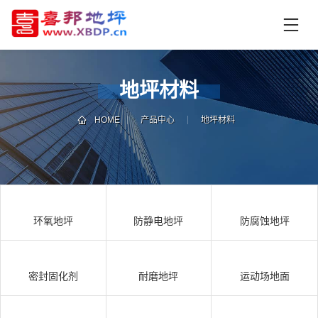
首
页
产
品
地坪材料
中
技
心
术
HOME
产品中心
地坪材料
支
资
持
讯
中
施
心
工
环氧地坪
防静电地坪
防腐蚀地坪
案
例
联
电
系
话
密封固化剂
耐磨地坪
运动场地面
我
咨
们
询