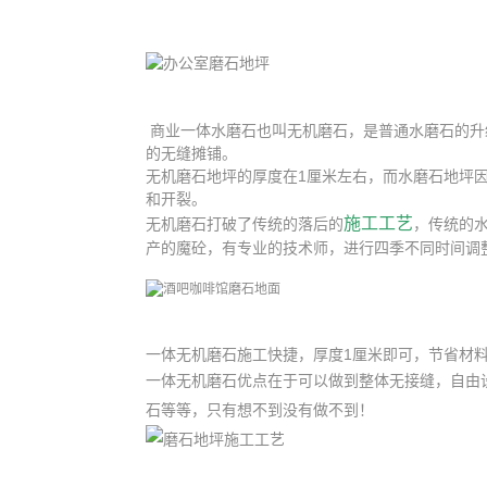
商业一体水磨石也叫无机磨石，是普通水磨石的升
的无缝摊铺。
无机磨石地坪的厚度在1厘米左右，而水磨石地坪因
和开裂。
施工工艺
无机磨石打破了传统的落后的
，传统的
产的魔砼，有专业的技术师，进行四季不同时间调
一体无机磨石施工快捷，厚度1厘米即可，节省材
一体无机磨石优点在于可以做到整体无接缝，自由
石等等，只有想不到没有做不到！