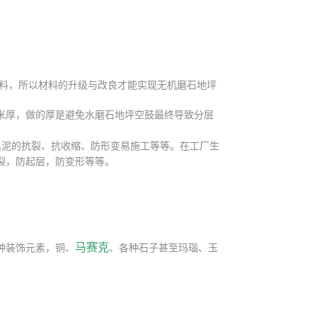
料，所以材料的升级与改良才能实现无机磨石地坪
厘米厚，做的厚是避免水磨石地坪空鼓最终导致分层
水泥的抗裂、抗收缩、防形变易施工等等。在工厂生
裂，防起层，防变形等等。
马赛克
种装饰元素，铜、
、各种石子甚至玛瑙、玉