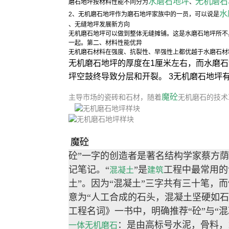
水磨石地坪
无机磨石
磨石地坪按材料性能不同分为
、
水
2、无机磨石地坪作为磨石地坪家族中的一员，可以说是
、无缝地坪发展新方向
无机磨石地坪可以做到整体无缝摊铺。这是水磨石地坪所不
一起。第二、材料性能优异
无机磨石材料在强度、抗裂性、早强性上都优越于水磨石材
无机磨石地坪的厚度在1厘米左右，而水磨石
坪空鼓终导致分层和开裂。 3无机磨石地坪
魔砼
主导市场的瓷砖和石材，随着
无机磨石的技术
魔砼
砼”一字的创造者是著名结构学家蔡方荫
记笔记。“
”是
工程中最常用的
混凝土
建筑
土”。因为“混凝土”三字共有三十笔，
意为“人工合成的石头，混凝土坚硬如石
工程名词》一书中，明确推荐“砼”与“
：是由高标号水泥，骨料，
一体无机磨石