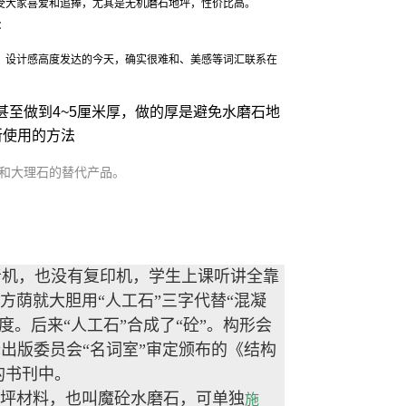
受大家喜爱和追捧，尤其是无机磨石地坪，性价比高。
坪：
、设计感高度发达的今天，确实很难和、美感等词汇联系在
甚至做到4~5厘米厚，做的厚是避免水磨石地
所使用的方法
和大理石的替代产品。
音机，也没有复印机，学生上课听讲全靠
荫就大胆用“人工石”三字代替“混凝
度。后来“人工石”合成了“砼”。构形会
译出版委员会“名词室”审定颁布的《结构
的书刊中。
地坪材料，也叫魔砼水磨石，可单独
施