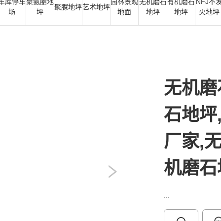
车库停车
聚氨酯地
园林景观
无机磨石
有机磨石
NFJ不
聚脲地坪
艺术地坪
场
坪
地面
地坪
地坪
火地坪
无机磨
石地坪
厂家,
机磨石
...