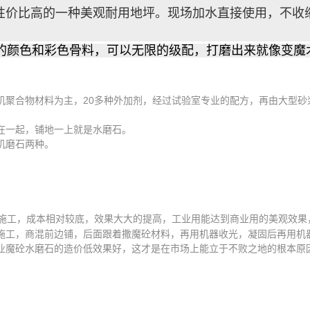
性价比高的一种美观耐用地坪。现场加水直接使用，不收
的颜色和彩色骨料，可以无限的级配，打磨出来就像变魔
机聚合物材料为主，20多种外加剂，经过试验室专业的配方，再由大型砂
在一起，铺地一上就是水磨石。
机磨石两种。
施工，成本相对较底，效果大大的提高，工业用能达到商业用的美观效果
施工，商混前边铺，后面跟着撒魔砼材料，再用机器收光，凝固后再用机
业魔砼水磨石的造价低效果好，这才是在市场上能立于不败之地的根本原