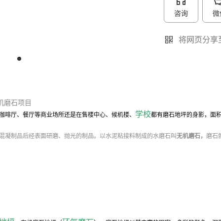
咨询
微
将网页分享
机磨石项目
学校
咖啡厅、餐厅等商业场所还是在售楼中心、候机楼、
都有磨石地坪的身影，面
混凝制品后经表面研磨、抛光的制品。以水泥粘接料制成的水磨石叫
无机磨石
，
磨石