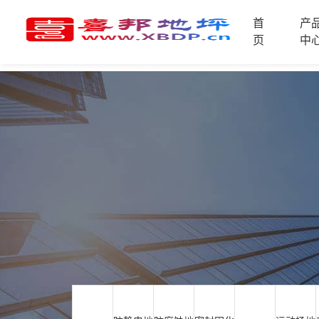
首
产
首
页
中
页
产
品
中
技
心
术
支
资
持
讯
中
施
心
工
案
例
联
电
系
话
我
咨
们
询