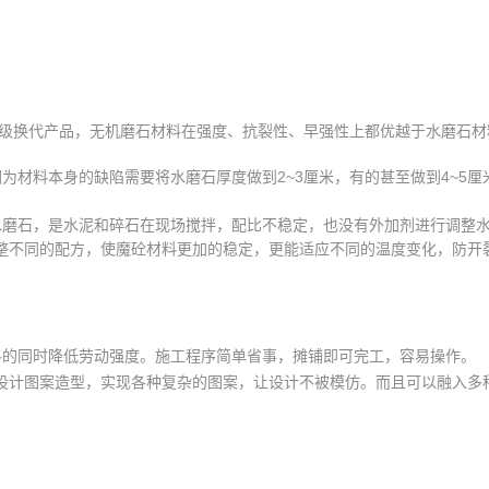
级换代产品，无机磨石材料在强度、抗裂性、早强性上都优越于水磨石材
为材料本身的缺陷需要将水磨石厚度做到2~3厘米，有的甚至做到4~5
水磨石，是水泥和碎石在现场搅拌，配比不稳定，也没有外加剂进行调整
整不同的配方，使魔砼材料更加的稳定，更能适应不同的温度变化，防开
料的同时降低劳动强度。施工程序简单省事，摊铺即可完工，容易操作。
设计图案造型，实现各种复杂的图案，让设计不被模仿。而且可以融入多