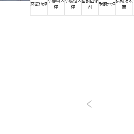
防静电地
防腐蚀地
密封固化
运动场地
环氧地坪
耐磨地坪
坪
坪
剂
面