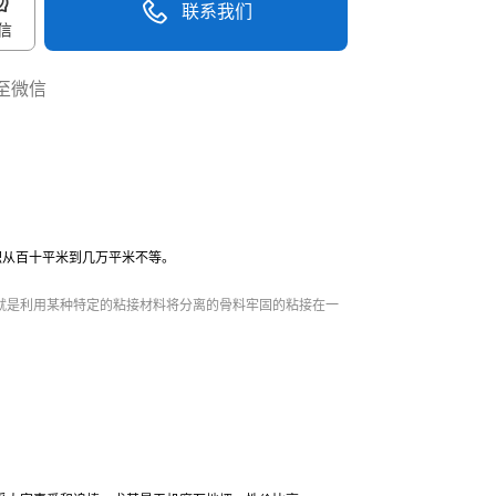
联系我们
信
至微信
40096-50096
积从百十平米到几万平米不等。
就是利用某种特定的粘接材料将分离的骨料牢固的粘接在一