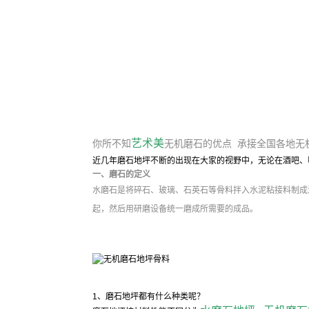
艺术美
你所不知
无机磨石的优点 承接全国各地无
近几年磨石地坪不断的出现在大家的视野中，无论在酒吧、
一、磨石的定义
水磨石是将碎石、玻璃、石英石等骨料拌入水泥粘接料制成
起，然后用研磨设备统一磨成所需要的成品。
1、磨石地坪都有什么种类呢？